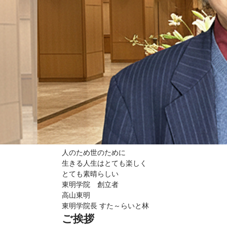
人のため世のために
生きる人生はとても楽しく
とても素晴らしい
東明学院 創立者
高山東明
東明学院長 すた～らいと林
ご挨拶